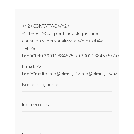
<h2>CONTATTACI</h2>
<h4><em>Compila il modulo per una
consulenza personalizzata.</em></h4>
Tel. <a
href=”tel:+39011884675″>+39011884675</a>
E-mail. <a
href=”mailto:info@bliving.it”>info@bliving.it</a>